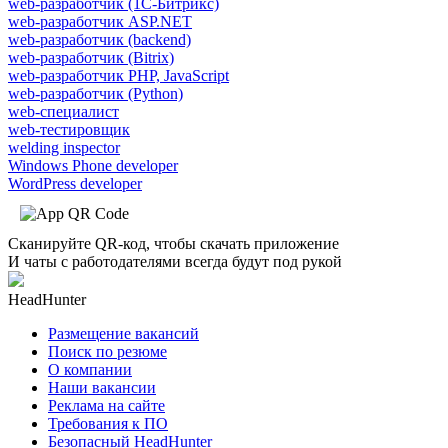
web-разработчик (1С-Битрикс)
web-разработчик ASP.NET
web-разработчик (backend)
web-разработчик (Bitrix)
web-разработчик PHP, JavaScript
web-разработчик (Python)
web-специалист
web-тестировщик
welding inspector
Windows Phone developer
WordPress developer
Сканируйте QR-код, чтобы скачать приложение
И чаты с работодателями всегда будут под рукой
HeadHunter
Размещение вакансий
Поиск по резюме
О компании
Наши вакансии
Реклама на сайте
Требования к ПО
Безопасный HeadHunter