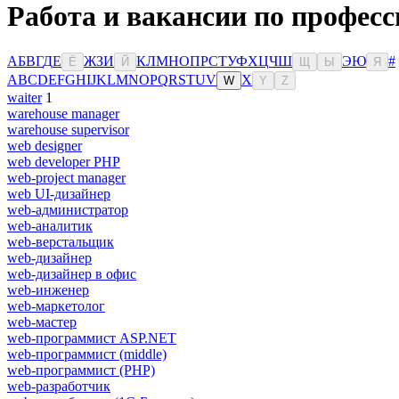
Работа и вакансии по профес
А
Б
В
Г
Д
Е
Ж
З
И
К
Л
М
Н
О
П
Р
С
Т
У
Ф
Х
Ц
Ч
Ш
Э
Ю
#
Ё
Й
Щ
Ы
Я
A
B
C
D
E
F
G
H
I
J
K
L
M
N
O
P
Q
R
S
T
U
V
X
W
Y
Z
waiter
1
warehouse manager
warehouse supervisor
web designer
web developer PHP
web-project manager
web UI-дизайнер
web-администратор
web-аналитик
web-верстальщик
web-дизайнер
web-дизайнер в офис
web-инженер
web-маркетолог
web-мастер
web-программист ASP.NET
web-программист (middle)
web-программист (PHP)
web-разработчик