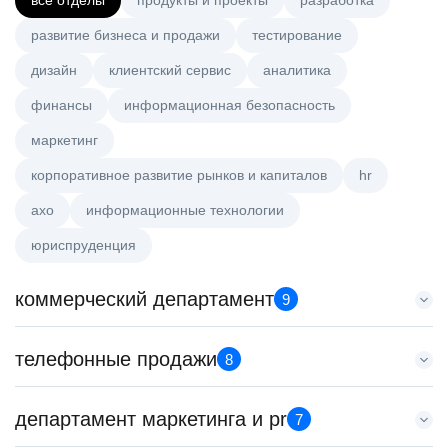
все отделы
продукты и проекты
разработка
развитие бизнеса и продажи
тестирование
дизайн
клиентский сервис
аналитика
финансы
информационная безопасность
маркетинг
корпоративное развитие рынков и капиталов
hr
axo
информационные технологии
юриспруденция
коммерческий департамент
9
Старший аналитик клиентской эффективности
телефонные продажи
8
HeadHunter::Коммерческий департамент
3 авг. 2026
Менеджер по продажам B2B
департамент маркетинга и pr
з/п не указана
7
HeadHunter::Телефонные продажи
Москва