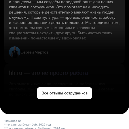
и процессы — мы создаём передовой опыт для наших
клиентов и сотрудников. Это помогает нам находить
решения, которые действительно меняют жизнь людей
к лучшему. Наша культура — про вовлечённость, заботу
и искреннее желание делать полезное. Мы гордимся тем,
что помогаем крутым компаниям и классным
специалистам находить друг друга. Быть частью таких
изменений по‑настоящему вдохновляет.
Сергей Чертов
hh.ru — это не просто работа
Это эмпатичные люди, заслуженные победы и дух
свободы. Мы помогаем миру и создаём лучший сервис
Все отзывы сотрудников
по поиску работы в стране.
Ольга Емельянова
*команда hh
**по данным Dream Job, 2025 год
***по данным рейтинга Similarweb, 2024 год