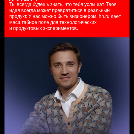
HeadHunter::Коммерческий департамент
HeadHunter::Департамент маркетинга
15000000 so'm
Ты всегда будешь знать, что тебя услышат.
Твоя
Team Lead TrustML
сегодня
5 авг. 2026
Ташкент
идея всегда может превратиться в реальный
HeadHunter::Analytics/Data Science
150000 ₽
з/п не указана
продукт.
У нас можно быть визионером. hh.ru даёт
29 июл. 2026
Санкт-Петербург
Москва
масштабное поле для технологических
Менеджер по продажам B2B (сегмент SMB)
з/п не указана
и продуктовых экспериментов.
HeadHunter::Телефонные продажи
Москва
Аналитик данных (направление Enterprise продаж)
5 авг. 2026
HeadHunter::Коммерческий департамент
97000 - 161000 ₽
сегодня
Ярославль
з/п не указана
Москва