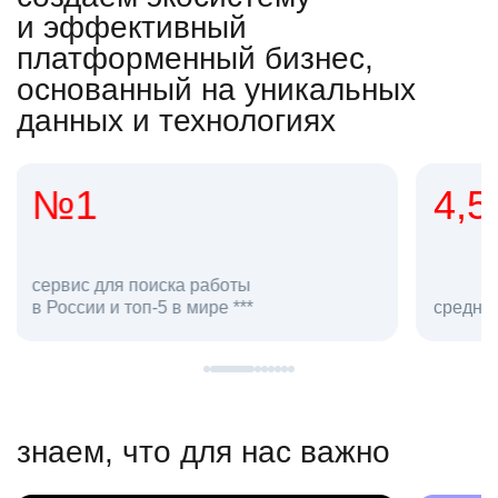
и эффективный
платформенный бизнес,
основанный на уникальных
данных и технологиях
4,5
20
сотруд
средняя оценка hh.ru как работодателя **
в hh.ru
знаем, что для нас важно