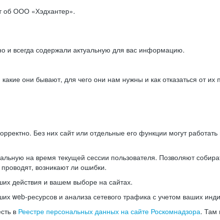
ет об ООО «Хэдхантер».
но и всегда содержали актуальную для вас информацию.
акие они бывают, для чего они нам нужны и как отказаться от их 
рректно. Без них сайт или отдельные его функции могут работат
альную на время текущей сессии пользователя. Позволяют собира
 проводят, возникают ли ошибки.
их действия и вашем выборе на сайтах.
х web-ресурсов и анализа сетевого трафика с учетом ваших инд
есть в
Реестре персональных данных на сайте Роскомнадзора
. Там