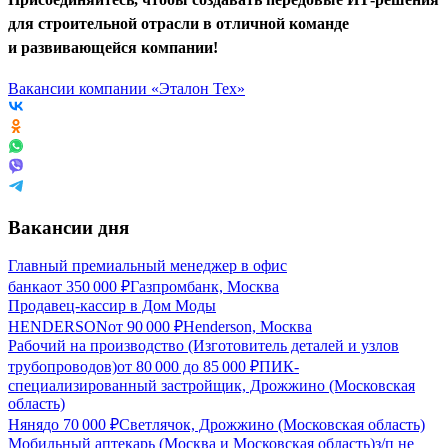
для строительной отрасли в отличной команде
и развивающейся компании!
Вакансии компании «Эталон Тех»
Вакансии дня
Главный премиальный менеджер в офис
банка
от
350 000
₽
Газпромбанк, Москва
Продавец-кассир в Дом Моды
HENDERSON
от
90 000
₽
Henderson, Москва
Рабочий на производство (Изготовитель деталей и узлов
трубопроводов)
от
80 000
до
85 000
₽
ПИК-
специализированный застройщик, Дрожжино (Московская
область)
Няня
до
70 000
₽
Светлячок, Дрожжино (Московская область)
Мобильный аптекарь (Москва и Московская область)
з/п не