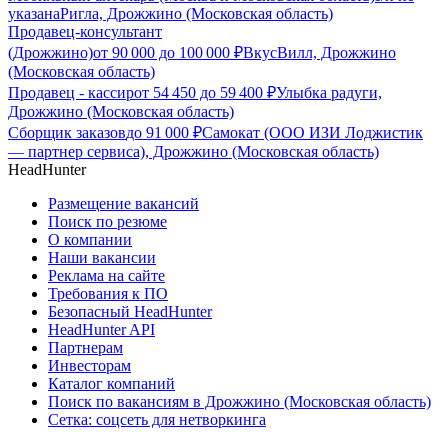
указана
Ригла, Дрожжино (Московская область)
Продавец-консультант
(Дрожжино)
от
90 000
до
100 000
₽
ВкусВилл, Дрожжино
(Московская область)
Продавец - кассир
от
54 450
до
59 400
₽
Улыбка радуги,
Дрожжино (Московская область)
Сборщик заказов
до
91 000
₽
Самокат (ООО ИЗИ Лоджистик
— партнер сервиса), Дрожжино (Московская область)
HeadHunter
Размещение вакансий
Поиск по резюме
О компании
Наши вакансии
Реклама на сайте
Требования к ПО
Безопасный HeadHunter
HeadHunter API
Партнерам
Инвесторам
Каталог компаний
Поиск по вакансиям в Дрожжино (Московская область)
Сетка: соцсеть для нетворкинга