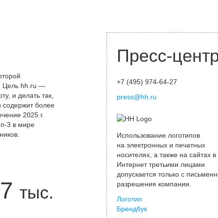
Пресс-цент
оторой
+7 (495) 974-64-27
 Цель hh.ru —
у, и делать так,
press@hh.ru
и содержит более
чение 2025 г.
оп-3 в мире
ников.
Использование логотипов
на электронных и печатных
носителях, а также на сайтах в
Интернет третьими лицами
допускается только с письменн
7
разрешения компании.
тыс.
Логотип
Брендбук