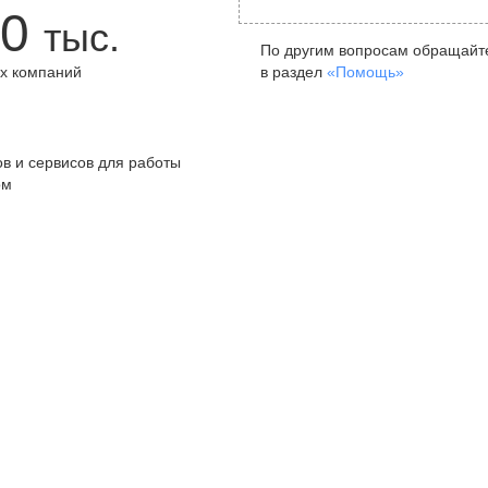
0
тыс.
По другим вопросам обращайт
х компаний
в раздел
«Помощь»
+
в и сервисов для работы
ом
Санкт-Петербург
Я
ул. Жуковского, д. 19, особняк
ул