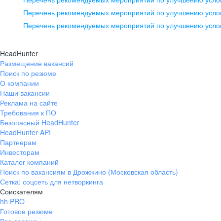
pr@ural.hh.ru
Перечень рекомендуемых мероприятий по улучшению услов
Перечень рекомендуемых мероприятий по улучшению усло
Новосибирск
ул. Большевистская, д. 35,
HeadHunter
помещение 21
Размещение вакансий
Поиск по резюме
+7 383 207-94-64
О компании
pr@nsk.hh.ru
Наши вакансии
Реклама на сайте
Требования к ПО
Безопасный HeadHunter
HeadHunter API
Партнерам
Инвесторам
Каталог компаний
Поиск по вакансиям в Дрожжино (Московская область)
Сетка: соцсеть для нетворкинга
Соискателям
hh PRO
Готовое резюме