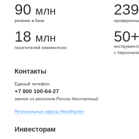
90
239
млн
резюме в базе
проверенны
18
50
млн
инструменто
посетителей ежемесячно
с персонал
Контакты
Единый телефон
+7 800 100-64-27
звонок из регионов России бесплатный
Региональные офисы HeadHunter
Москва
Инвесторам
внутригородская территория