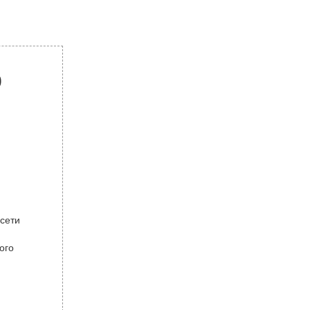
р
 сети
ого